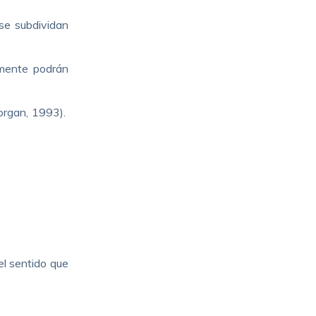
 se subdividan
rmente podrán
Morgan, 1993).
el sentido que