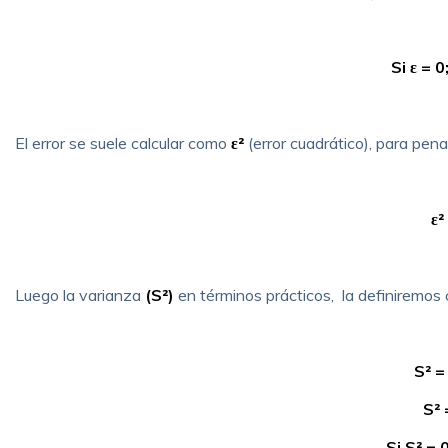
Si ε = 
El error se suele calcular como
ε²
(error cuadrático), para penal
ε
²
Luego la varianza
(S²)
en términos prácticos, la definiremo
S
² =
S
² 
Si S
² = 