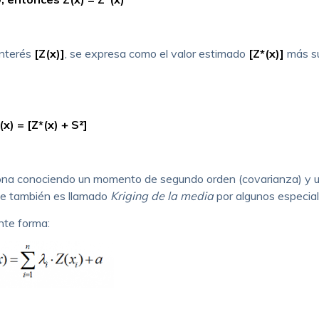
interés
[Z(x)]
, se expresa como el valor estimado
[Z*(x)]
más s
(x) = [Z*(x) +
S
²]
iona conociendo un momento de segundo orden (covarianza) y u
que también es llamado
Kriging de la media
por algunos especial
ente forma: