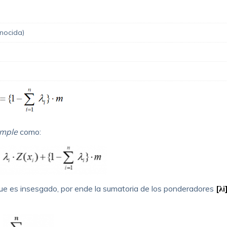
onocida)
imple
como:
que es insesgado, por ende la sumatoria de los ponderadores
[λi