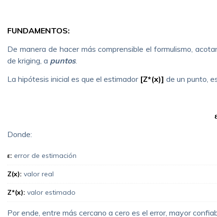
FUNDAMENTOS:
De manera de hacer más comprensible el formulismo, acotar
de kriging, a
puntos
.
La hipótesis inicial es que el estimador
[Z*(x)]
de un punto, e
Donde:
ε
:
error de estimación
Z(x):
valor real
Z*(x):
valor estimado
Por ende, entre más cercano a cero es el error, mayor confia