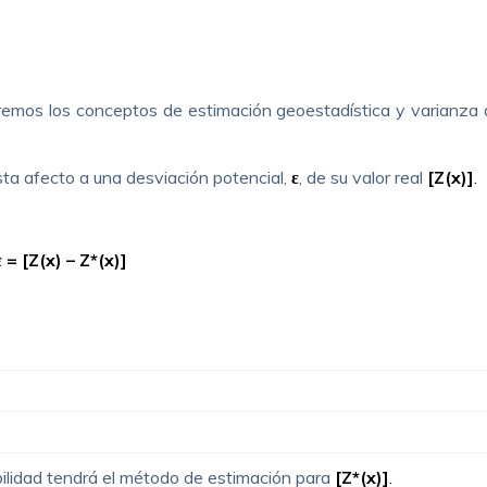
emos los conceptos de estimación geoestadística y varianza 
sta afecto a una desviación potencial,
ε
, de su valor real
[Z(x)]
.
ε
= [Z(x) – Z*(x)]
bilidad tendrá el método de estimación para
[Z*(x)]
.