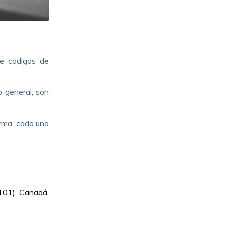
de códigos de
o general, son
orma, cada uno
101), Canadá,