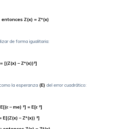
0; entonces Z(x) = Z*(x)
izar de forma igualitaria:
 = [(Z(x) – Z*(x))²]
s como la esperanza
(E)
del error cuadrático:
 E[(ε – me) ²] = E[ε ²]
= E[(Z(x) – Z*(x)) ²]
0; entonces Z(x) = Z*(x)