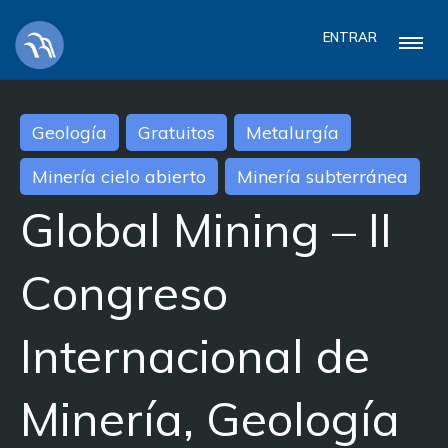
ENTRAR
Geología
Gratuitos
Metalurgía
Minería cielo abierto
Minería subterránea
Global Mining – II
Congreso
Internacional de
Minería, Geología