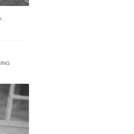
l …
GING